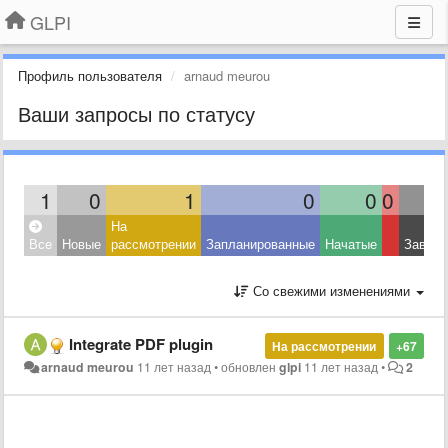
GLPI
Профиль пользователя
arnaud meurou
Ваши запросы по статусу
1
0
1
0
0
0
На
Все
Новые
рассмотрении
Запланированные
Начатые
Завер
Со свежими изменениями
Integrate PDF plugin
На рассмотрении
+67
arnaud meurou
11 лет назад
•
обновлен
glpi
11 лет назад
•
2