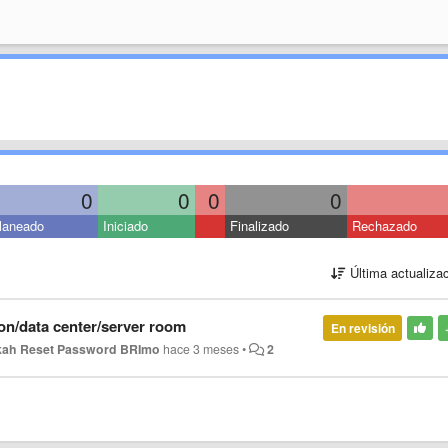
0
0
0
0
laneado
Iniciado
Finalizado
Rechazado
Última actualiza
ion/data center/server room
En revisión
ah Reset Password BRImo
hace 3 meses
•
2