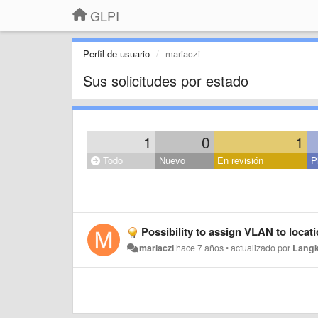
GLPI
Perfil de usuario
mariaczi
Sus solicitudes por estado
1
0
1
Todo
Nuevo
En revisión
P
Possibility to assign VLAN to locat
mariaczi
hace 7 años
•
actualizado por
Langk