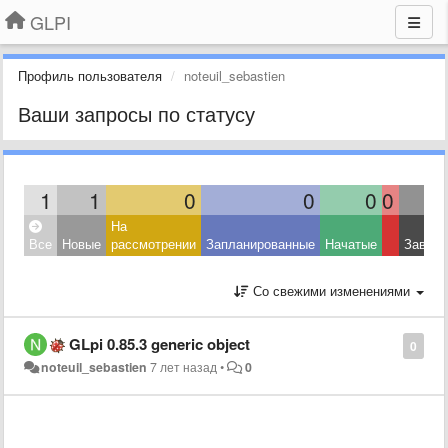
GLPI
Профиль пользователя
noteuil_sebastien
Ваши запросы по статусу
1
1
0
0
0
0
На
Все
Новые
рассмотрении
Запланированные
Начатые
Завер
Со свежими изменениями
GLpi 0.85.3 generic object
0
noteuil_sebastien
7 лет назад
•
0