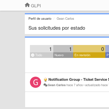
GLPI
Perfil de usuario
Gean Carlos
Sus solicitudes por estado
1
1
0
Todo
Nuevo
En revisión
P
Notification Group - Ticket Service 
Gean Carlos
hace 7 años
•
actualizado
hace 