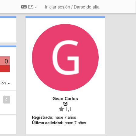
ES
Iniciar sesión / Darse de alta
0
ción
Gean Carlos
0
1,1
Registrado:
hace 7 años
Última actividad:
hace 7 años