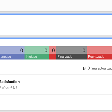
0
0
0
0
laneado
Iniciado
Finalizado
Rechazado
Última actualiza
Satisfaction
7 años
•
1