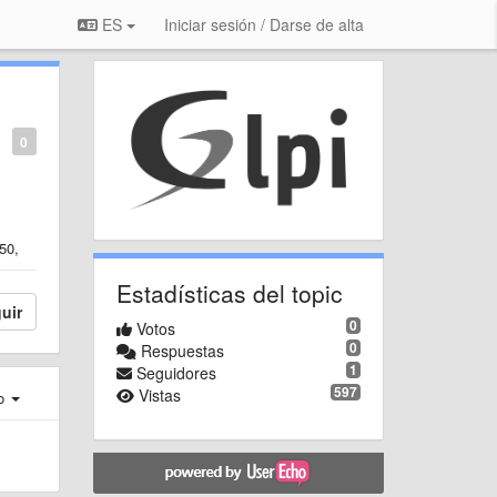
ES
Iniciar sesión / Darse de alta
0
50,
Estadísticas del topic
uir
0
Votos
0
Respuestas
1
Seguidores
597
Vistas
ro