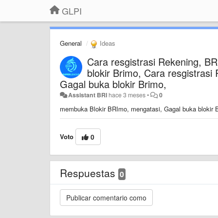
GLPI
General
Ideas
Cara resgistrasi Rekening, B
blokir Brimo, Cara resgistra
Gagal buka blokir Brimo,
Assistant BRI
hace 3 meses
•
0
membuka Blokir BRImo, mengatasi, Gagal buka blokir B
Voto
0
Respuestas
0