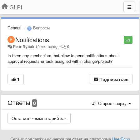
GLPI
General
Вопросы
Notifications
+1
Piotr Rybak
10 лет назад
•
0
Is there any mechanism that allow to send notifications about
approval requests or task assigned within change/project?
1
Подписаться
Ответы
0
Старые сверху
Сервис поддержки клиентов работает на платформе
UserEcho