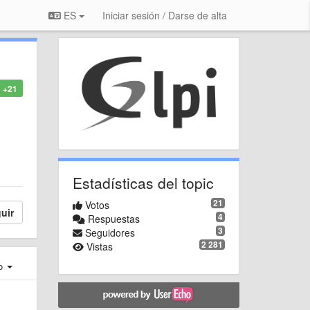
ES
Iniciar sesión / Darse de alta
+21
Estadísticas del topic
21
Votos
uir
4
Respuestas
3
Seguidores
2 281
Vistas
ro