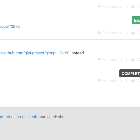
Respuesta
|
Ini
pi/pull/3272
Respuesta
|
://github.com/glpi-project/glpi/pull/6158
instead.
Respuesta
|
COMPLE
Respuesta
|
 de atención al cliente
por UserEcho