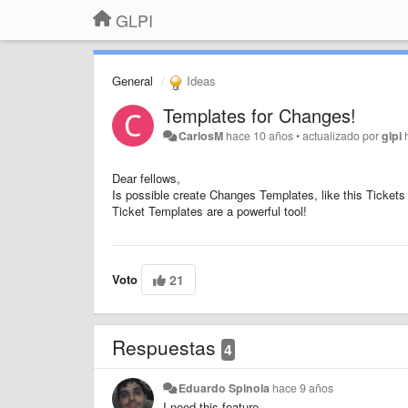
GLPI
General
Ideas
Templates for Changes!
CarlosM
hace 10 años
•
actualizado por
glpi
Dear fellows,
Is possible create Changes Templates, like this Ticket
Ticket
Templates are
a powerful tool
!
Voto
21
Respuestas
4
Eduardo Spinola
hace 9 años
I need this feature .