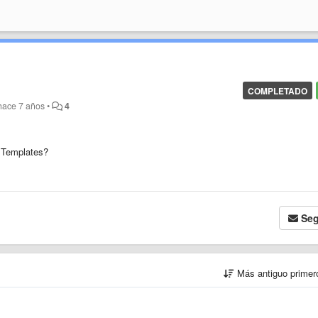
COMPLETADO
hace 7 años
•
4
s Templates?
Seg
Más antiguo prime