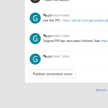
glpi
hace 9 años
see this PR :
https://github.com/glpi-project/gl
glpi
hace 7 años
Original PR has neve been finished. See
https
glpi
hace 7 años
Servicio