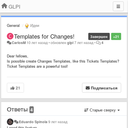
GLPI
General
Идеи
Templates for Changes!
Завершен
+21
CarlosM
10 лет назад
•
обновлен
glpi
7 лет назад
•
4
Dear fellows,
Is possible create Changes Templates, like this Tickets Templates?
Ticket
Templates are
a powerful tool
!
21
Подписаться
Ответы
4
Старые сверху
Eduardo Spinola
9 лет назад
I need this feature .