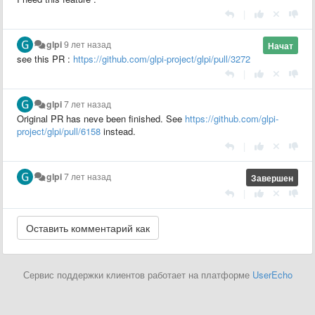
|
glpi
9 лет назад
Начат
see this PR :
https://github.com/glpi-project/glpi/pull/3272
|
glpi
7 лет назад
Original PR has neve been finished. See
https://github.com/glpi-
project/glpi/pull/6158
instead.
|
glpi
7 лет назад
Завершен
|
Сервис поддержки клиентов работает на платформе
UserEcho