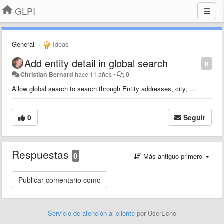
GLPI
General
Ideas
Add entity detail in global search
0
Christian Bernard
hace 11 años
•
0
Allow global search to search through Entity addresses, city, ...
0
Seguir
Respuestas
0
Más antiguo primero
Servicio de atención al cliente
por UserEcho