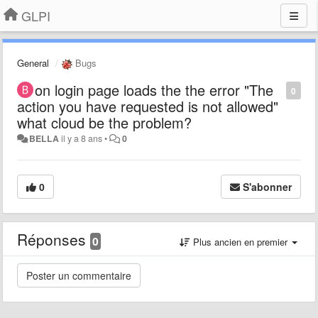
GLPI
General
Bugs
on login page loads the the error "The
0
action you have requested is not allowed"
what cloud be the problem?
BELLA
il y a 8 ans
•
0
0
S'abonner
Réponses
0
Plus ancien en premier