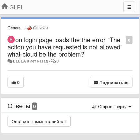
GLPI
General
Ошибки
on login page loads the the error "The
0
action you have requested is not allowed"
what cloud be the problem?
BELLA
8 лет назад
•
0
0
Подписаться
Ответы
0
Старые сверху