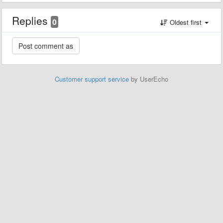
Replies
0
Oldest first
Customer support service
by UserEcho