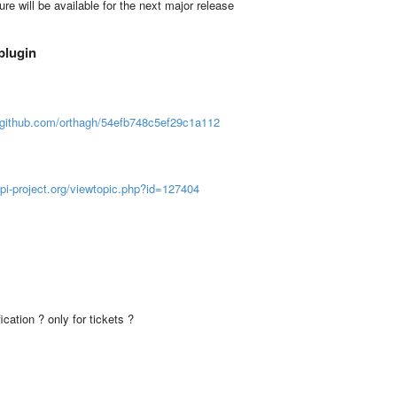
e will be available for the next major release
plugin
t.github.com/orthagh/54efb748c5ef29c1a112
lpi-project.org/viewtopic.php?id=127404
cation ? only for tickets ?