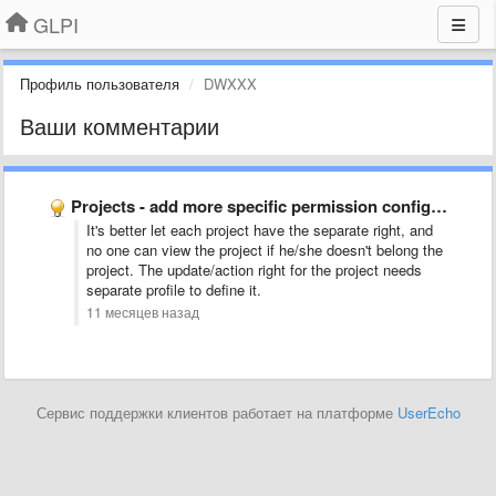
GLPI
Профиль пользователя
DWXXX
Ваши комментарии
Projects - add more specific permission configuration for management
It's better let each project have the separate right, and
no one can view the project if he/she doesn't belong the
project. The update/action right for the project needs
separate profile to define it.
11 месяцев назад
Сервис поддержки клиентов работает на платформе
UserEcho