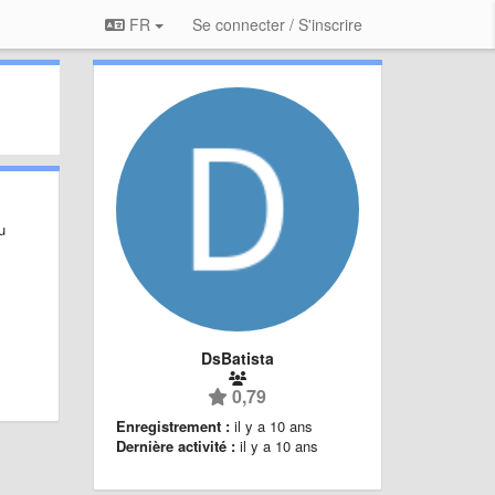
FR
Se connecter / S'inscrire
u
DsBatista
0,79
Enregistrement :
il y a 10 ans
Dernière activité :
il y a 10 ans