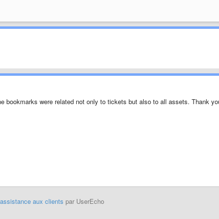
 the bookmarks were related not only to tickets but also to all assets. Thank yo
'assistance aux clients
par UserEcho