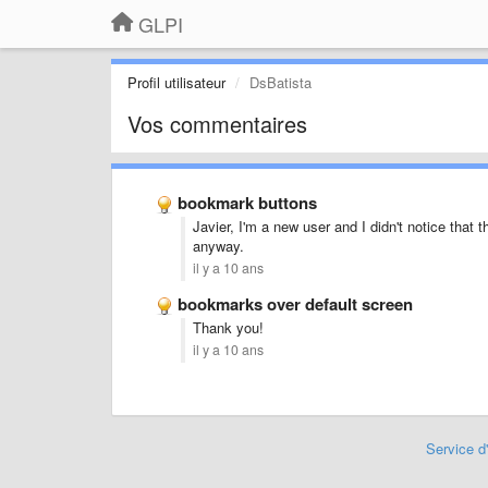
GLPI
Profil utilisateur
DsBatista
Vos commentaires
bookmark buttons
Javier, I'm a new user and I didn't notice that
anyway.
il y a 10 ans
bookmarks over default screen
Thank you!
il y a 10 ans
Service d