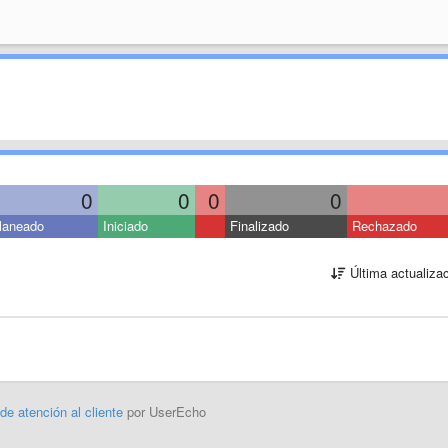
0
0
0
0
laneado
Iniciado
Finalizado
Rechazado
Última actualiza
 de atención al cliente
por UserEcho