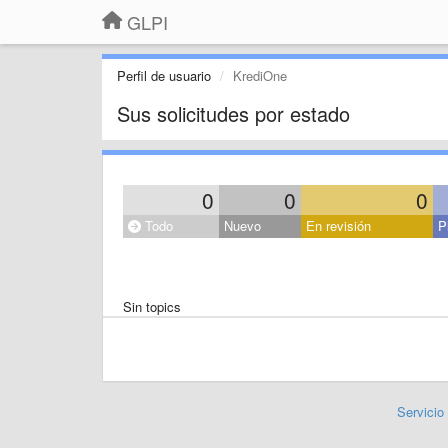
GLPI
Perfil de usuario
KrediOne
Sus solicitudes por estado
0
0
0
Todo
Nuevo
En revisión
P
Sin topics
Servicio