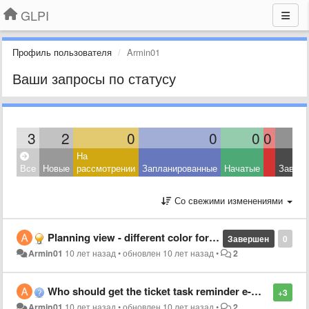
GLPI
Профиль пользователя
Armin01
Ваши запросы по статусу
3
2
0
0
0
0
На
Все
Новые
рассмотрении
Запланированные
Начатые
Завер
Со свежими изменениями
Planning view - different color for different tasks
Завершен
0
Armin01
10 лет назад
•
обновлен
10 лет назад
•
2
Who should get the ticket task reminder e-mail ?
+3
Armin01
10 лет назад
•
обновлен
10 лет назад
•
2