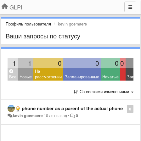
GLPI
Профиль пользователя
kevin goemaere
Ваши запросы по статусу
1
1
0
0
0
0
На
Все
Новые
рассмотрении
Запланированные
Начатые
Завер
Со свежими изменениями
phone number as a parent of the actual phone
0
kevin goemaere
10 лет назад
•
0