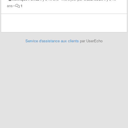
ans
•
1
Service d'assistance aux clients
par UserEcho