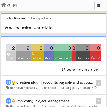
GLPI
Profil utilisateur
Henrique Ferraz
Vos requêtes par états
2
2
0
0
0
0
0
0
À
Tout
Nouveau
l'étude
Prévu
Commencé
Terminé
Écarté
Les derniers mis à jour
creation plugin accounts payable and accounts receivable
0
Henrique Ferraz
il y a 10 ans
•
mis à jour par
glpi
il y a 10 ans
•
1
Improving Project Management
0
Henrique Ferraz
il y a 10 ans
•
mis à jour par
Walid Nouh
il y a 10