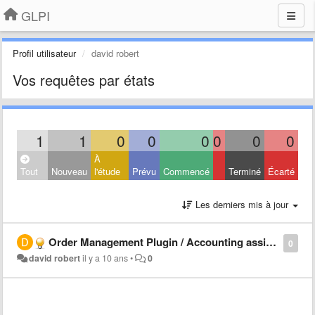
GLPI
Profil utilisateur
david robert
Vos requêtes par états
1
1
0
0
0
0
0
0
À
Tout
Nouveau
l'étude
Prévu
Commencé
Terminé
Écarté
Les derniers mis à jour
Order Management Plugin / Accounting assignment
0
david robert
il y a 10 ans
•
0