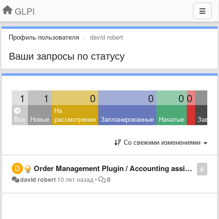
GLPI
Профиль пользователя
david robert
Ваши запросы по статусу
1
1
0
0
0
0
На
Все
Новые
рассмотрении
Запланированные
Начатые
Завер
Со свежими изменениями
Order Management Plugin / Accounting assignment
0
david robert
10 лет назад
•
0