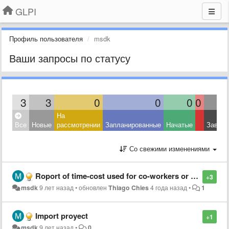
GLPI
Профиль пользователя
msdk
Ваши запросы по статусу
3
3
0
0
0
0
На
Все
Новые
рассмотрении
Запланированные
Начатые
Завер
Со свежими изменениями
Roport of time-cost used for co-workers or freelance people.
+3
msdk
9 лет назад
•
обновлен
Thiago Chies
4 года назад
•
1
Import proyect
+1
msdk
9 лет назад
•
0