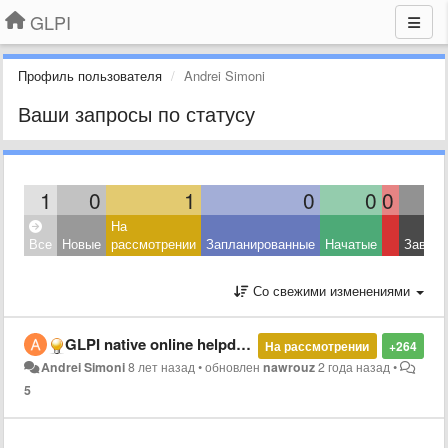
GLPI
Профиль пользователя
Andrei Simoni
Ваши запросы по статусу
1
0
1
0
0
0
На
Все
Новые
рассмотрении
Запланированные
Начатые
Завер
Со свежими изменениями
​GLPI native online helpdesk chat
На рассмотрении
+264
Andrei Simoni
8 лет назад
•
обновлен
nawrouz
2 года назад
•
5