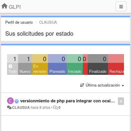
GLPI
Perfil de usuario
CLAUSUA
Sus solicitudes por estado
1
1
0
0
0
0
0
0
En
Todo
Nuevo
revisión
Planeado
Iniciado
Finalizado
Rechazado
Última actualización
versionmiento de php para integrar con ocsinventory
0
CLAUSUA
hace 8 años
•
0