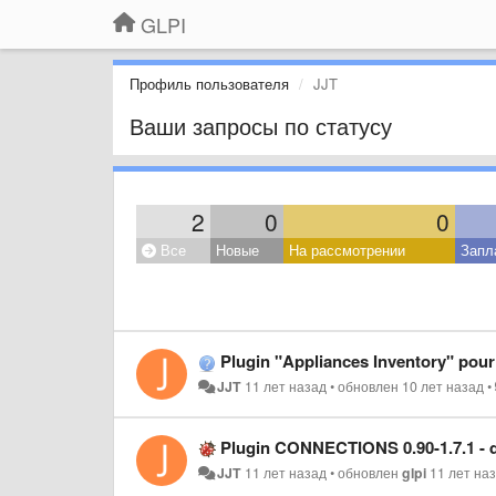
GLPI
Профиль пользователя
JJT
Ваши запросы по статусу
2
0
0
Все
Новые
На рассмотрении
Запл
Plugin "Appliances Inventory" pour
JJT
11 лет назад
•
обновлен
10 лет назад
•
Plugin CONNECTIONS 0.90-1.7.1 - 
JJT
11 лет назад
•
обновлен
glpi
11 лет на