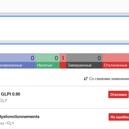
0
0
1
0
анированные
Начатые
Завершенные
Отклоненные
Со свежими изменени
 GLPI 0.90
Отклонен
7
dysfonctionnements
Не ошибка
зад
•
1