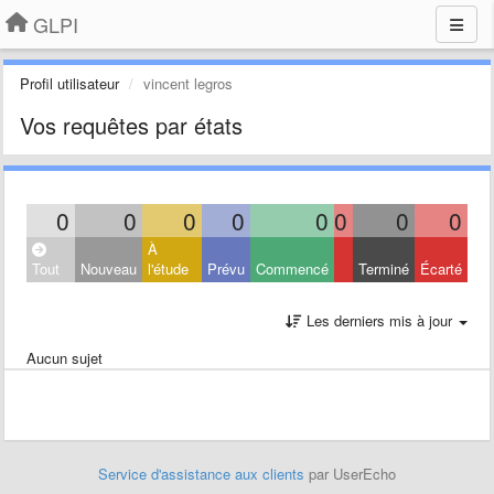
GLPI
Profil utilisateur
vincent legros
Vos requêtes par états
0
0
0
0
0
0
0
0
À
Tout
Nouveau
l'étude
Prévu
Commencé
Terminé
Écarté
Les derniers mis à jour
Aucun sujet
Service d'assistance aux clients
par UserEcho