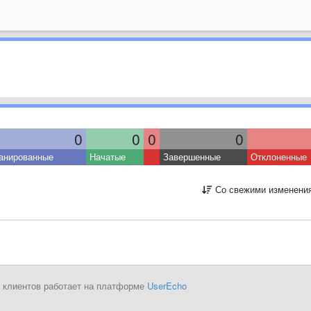
0
0
0
0
анированные
Начатые
Завершенные
Отклоненные
Со свежими изменени
 клиентов работает на платформе
UserEcho