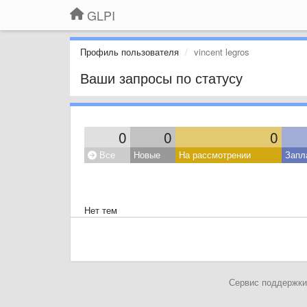
GLPI
Профиль пользователя
vincent legros
Ваши запросы по статусу
0
0
0
Все
Новые
На рассмотрении
Запл
Нет тем
Сервис поддержки