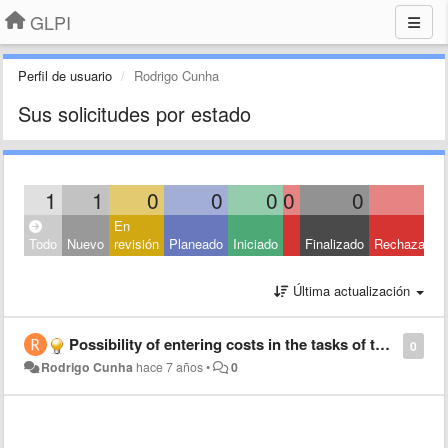
GLPI
Perfil de usuario
Rodrigo Cunha
Sus solicitudes por estado
1
1
0
0
0
0
0
0
En
Todo
Nuevo
revisión
Planeado
Iniciado
Finalizado
Rechazado
Última actualización
Possibility of entering costs in the tasks of the tickets.
0
Rodrigo Cunha
hace 7 años
•
0