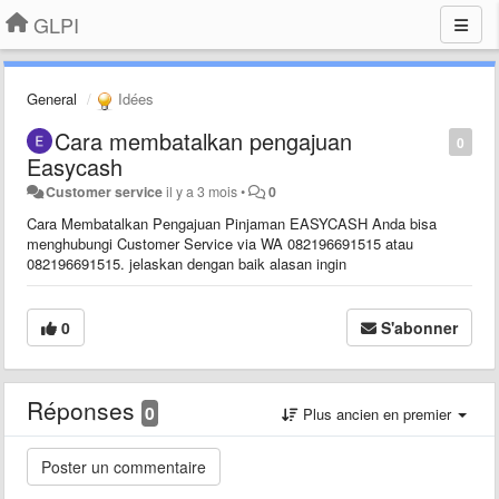
GLPI
General
Idées
Cara membatalkan pengajuan
0
Easycash
Customer service
il y a 3 mois
•
0
Cara Membatalkan Pengajuan Pinjaman EASYCASH Anda bisa
menghubungi Customer Service via WA 082196691515 atau
082196691515. jelaskan dengan baik alasan ingin
0
S'abonner
Réponses
0
Plus ancien en premier