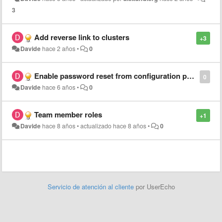
3
Add reverse link to clusters
+3
Davide
hace 2 años
•
0
Enable password reset from configuration panel
0
Davide
hace 6 años
•
0
Team member roles
+1
Davide
hace 8 años
•
actualizado
hace 8 años
•
0
Servicio de atención al cliente
por UserEcho