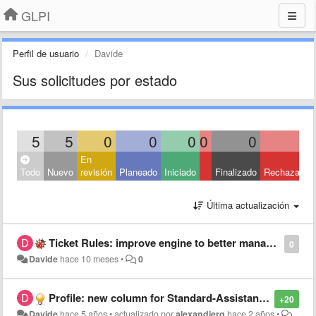
GLPI
Perfil de usuario
Davide
Sus solicitudes por estado
5
5
0
0
0
0
0
0
En
Todo
Nuevo
revisión
Planeado
Iniciado
Finalizado
Rechazado
Última actualización
Ticket Rules: improve engine to better manage the "Update" method
0
Davide
hace 10 meses
•
0
Profile: new column for Standard-Assistance->"New tickets"
+20
Davide
hace 5 años
•
actualizado por
alexandierg
hace 2 años
•