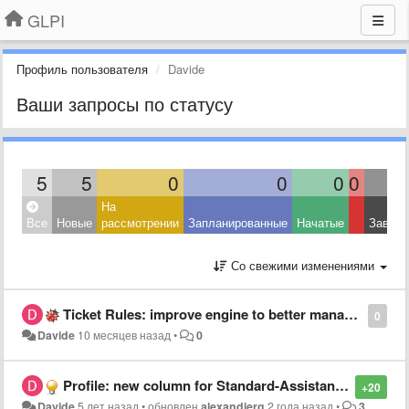
GLPI
Профиль пользователя
Davide
Ваши запросы по статусу
5
5
0
0
0
0
На
Все
Новые
рассмотрении
Запланированные
Начатые
Завер
Со свежими изменениями
Ticket Rules: improve engine to better manage the "Update" method
0
Davide
10 месяцев назад
•
0
Profile: new column for Standard-Assistance->"New tickets"
+20
Davide
5 лет назад
•
обновлен
alexandierg
2 года назад
•
3