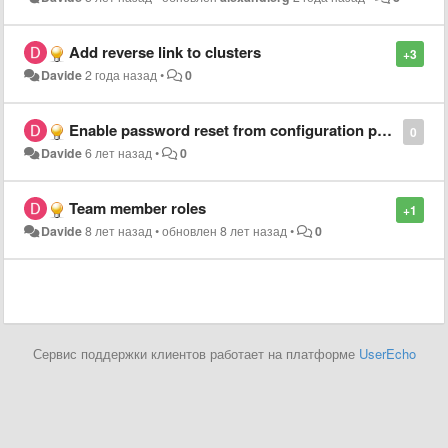
Add reverse link to clusters
+3
Davide
2 года назад
•
0
Enable password reset from configuration panel
0
Davide
6 лет назад
•
0
Team member roles
+1
Davide
8 лет назад
•
обновлен
8 лет назад
•
0
Сервис поддержки клиентов работает на платформе
UserEcho