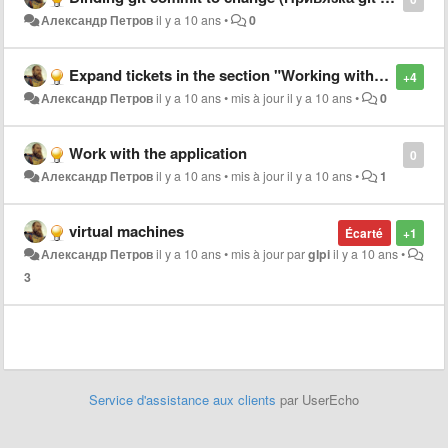
Александр Петров
il y a 10 ans
•
0
Expand tickets in the section "Working with the ticket"
+4
Александр Петров
il y a 10 ans
•
mis à jour
il y a 10 ans
•
0
Work with the application
0
Александр Петров
il y a 10 ans
•
mis à jour
il y a 10 ans
•
1
virtual machines
Écarté
+1
Александр Петров
il y a 10 ans
•
mis à jour par
glpi
il y a 10 ans
•
3
Service d'assistance aux clients
par UserEcho