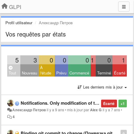
GLPI
Profil utilisateur
Александр Петров
Vos requêtes par états
5
3
0
0
0
1
0
1
À
Tout
Nouveau
l'étude
Prévu
Commencé
Terminé
Écarté
Les derniers mis à jour
Notifications. Only modification of the ticket
Écarté
+1
Александр Петров
il y a 9 ans
•
mis à jour par
Alex G
il y a 7 ans
•
4
Binding git commit to change (Привязка git commit к изменениям)
0