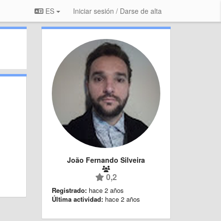
ES
Iniciar sesión / Darse de alta
João Fernando Silveira
0,2
Registrado:
hace 2 años
Última actividad:
hace 2 años