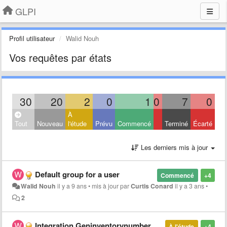
GLPI
Profil utilisateur
Walid Nouh
Vos requêtes par états
30
20
2
0
1
0
7
0
À
Tout
Nouveau
l'étude
Prévu
Commencé
Terminé
Écarté
Les derniers mis à jour
Default group for a user
Commencé
+4
Walid Nouh
il y a 9 ans
•
mis à jour par
Curtis Conard
il y a 3 ans
•
2
Integration Geninventorynumber plugin
À l'étude
+4