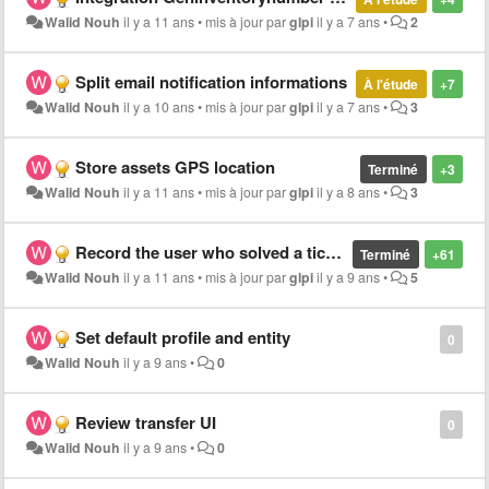
Walid Nouh
il y a 11 ans
•
mis à jour par
glpi
il y a 7 ans
•
2
Split email notification informations
À l'étude
+7
Walid Nouh
il y a 10 ans
•
mis à jour par
glpi
il y a 7 ans
•
3
Store assets GPS location
Terminé
+3
Walid Nouh
il y a 11 ans
•
mis à jour par
glpi
il y a 8 ans
•
3
Record the user who solved a ticket
Terminé
+61
Walid Nouh
il y a 11 ans
•
mis à jour par
glpi
il y a 9 ans
•
5
Set default profile and entity
0
Walid Nouh
il y a 9 ans
•
0
Review transfer UI
0
Walid Nouh
il y a 9 ans
•
0