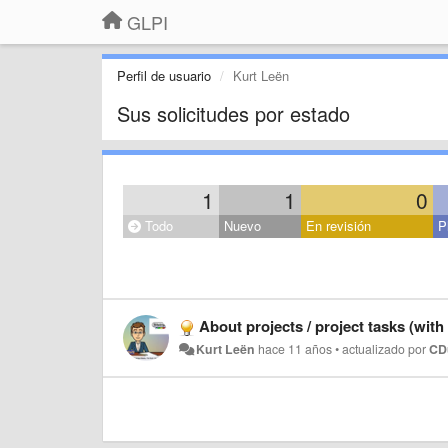
GLPI
Perfil de usuario
Kurt Leën
Sus solicitudes por estado
1
1
0
Todo
Nuevo
En revisión
P
About projects / project tasks (wit
Kurt Leën
hace 11 años
•
actualizado por
CD