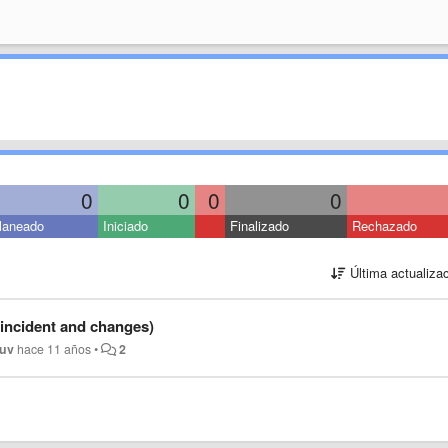
0
0
0
0
laneado
Iniciado
Finalizado
Rechazado
Última actualiza
h incident and changes)
uv
hace 11 años
•
2