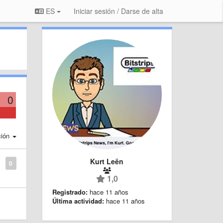
ES
Iniciar sesión / Darse de alta
0
ción
Kurt Leën
0
1,0
Registrado:
hace 11 años
Última actividad:
hace 11 años