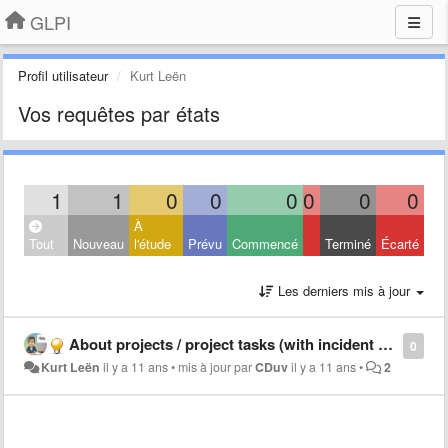
GLPI
Profil utilisateur
Kurt Leën
Vos requêtes par états
1
1
0
0
0
0
0
0
À
Tout
Nouveau
l'étude
Prévu
Commencé
Terminé
Écarté
Les derniers mis à jour
About projects / project tasks (with incident and changes)
0
Kurt Leën
il y a 11 ans
•
mis à jour par
CDuv
il y a 11 ans
•
2