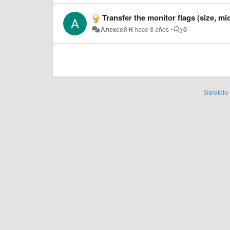
Transfer the monitor flags (size, mi
Алексей Н
hace 8 años
•
0
Servicio