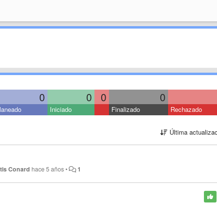
0
0
0
0
laneado
Iniciado
Finalizado
Rechazado
Última actualiza
tis Conard
hace 5 años
•
1