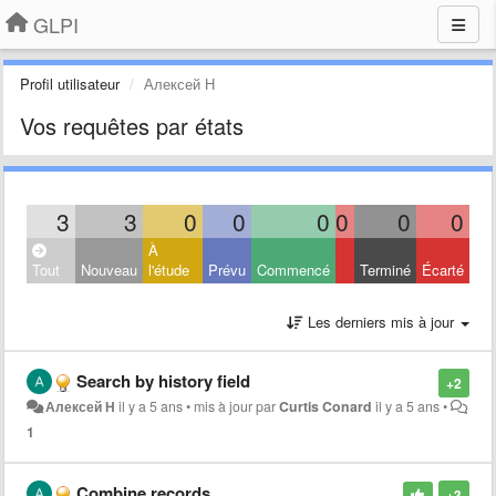
GLPI
Profil utilisateur
Алексей Н
Vos requêtes par états
3
3
0
0
0
0
0
0
À
Tout
Nouveau
l'étude
Prévu
Commencé
Terminé
Écarté
Les derniers mis à jour
Search by history field
+2
Алексей Н
il y a 5 ans
•
mis à jour par
Curtis Conard
il y a 5 ans
•
1
Combine records
+3