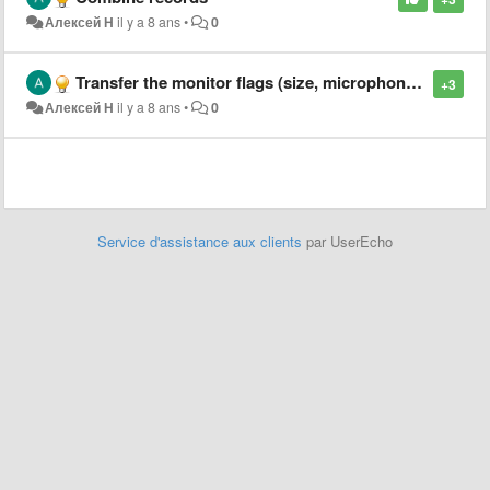
Алексей Н
il y a 8 ans
•
0
Transfer the monitor flags (size, microphone, Sub-D, DVI, etc.) to the monitor model settings.
+3
Алексей Н
il y a 8 ans
•
0
Service d'assistance aux clients
par UserEcho