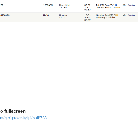
3
go fullscreen
m/glpi-project/glpi/pull/723