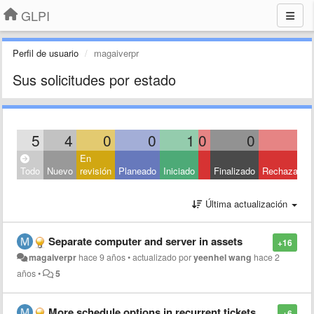
GLPI
Perfil de usuario
magaiverpr
Sus solicitudes por estado
5
4
0
0
1
0
0
0
En
Todo
Nuevo
revisión
Planeado
Iniciado
Finalizado
Rechazado
Última actualización
Separate computer and server in assets
+16
magaiverpr
hace 9 años
•
actualizado por
yeenhel wang
hace 2
años
•
5
More schedule options in recurrent tickets
+6