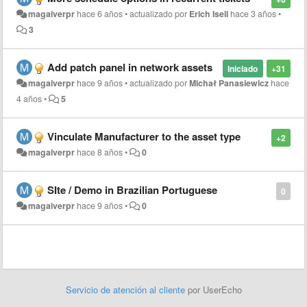
magaiverpr
hace 6 años
•
actualizado por
Erich Iseli
hace 3 años
•
3
Add patch panel in network assets
Iniciado
+31
magaiverpr
hace 9 años
•
actualizado por
Michał Panasiewicz
hace
4 años
•
5
Vinculate Manufacturer to the asset type
+2
magaiverpr
hace 8 años
•
0
SIte / Demo in Brazilian Portuguese
0
magaiverpr
hace 9 años
•
0
Servicio de atención al cliente
por UserEcho