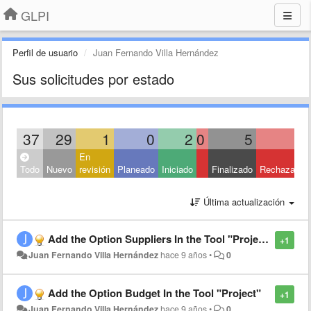
GLPI
Perfil de usuario
Juan Fernando Villa Hernández
Sus solicitudes por estado
37
29
1
0
2
0
5
0
En
Todo
Nuevo
revisión
Planeado
Iniciado
Finalizado
Rechazado
Última actualización
Add the Option Suppliers In the Tool "Project"
+1
Juan Fernando Villa Hernández
hace 9 años
•
0
Add the Option Budget In the Tool "Project"
+1
Juan Fernando Villa Hernández
hace 9 años
•
0