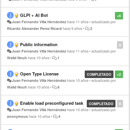
GLPI + AI Bot
+6
Juan Fernando Villa Hernández
hace 11 años
•
actualizado por
Ricardo Alexander Perez Ricard
hace 9 años
•
2
Public information
0
Juan Fernando Villa Hernández
hace 11 años
•
actualizado por
Walid Nouh
hace 10 años
•
1
Open Type License
COMPLETADO
+2
Juan Fernando Villa Hernández
hace 10 años
•
actualizado por
Walid Nouh
hace 10 años
•
8
Enable load preconfigured task
COMPLETADO
0
Juan Fernando Villa Hernández
hace 10 años
•
actualizado por
anonymous
hace 10 años
•
4