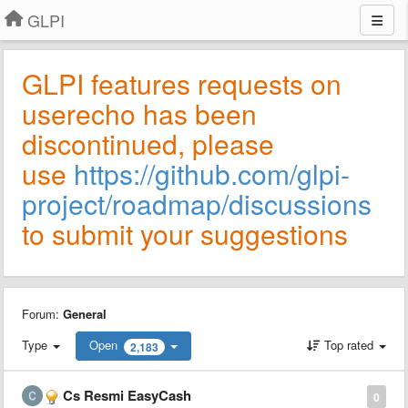
GLPI
GLPI features requests on
userecho has been
discontinued, please
use
https://github.com/glpi-
project/roadmap/discussions
to submit your suggestions
Forum:
General
Type
Open
Top rated
2,183
Cs Resmi EasyCash
0