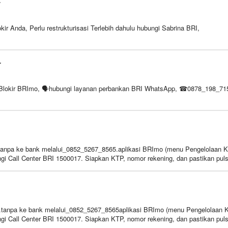
r
 Anda, Perlu restrukturisasi Terlebih dahulu hubungi Sabrina BRI,
r
 Blokir BRImo, 🗣️hubungi layanan perbankan BRI WhatsApp, ☎0878_198_71
an.tanpa ke bank melalui_0852_5267_8565.aplikasi BRImo (menu Pengelolaan K
ngi Call Center BRI 1500017. Siapkan KTP, nomor rekening, dan pastikan pul
n.tanpa ke bank melalui_0852_5267_8565aplikasi BRImo (menu Pengelolaan K
ngi Call Center BRI 1500017. Siapkan KTP, nomor rekening, dan pastikan pul