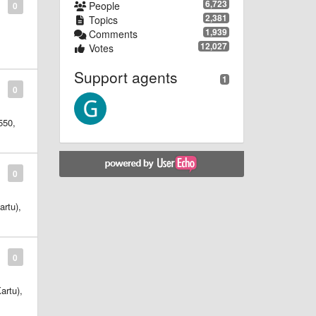
6,723
People
0
2,381
Topics
1,939
Comments
12,027
Votes
Support agents
1
0
550,
0
artu),
s
0
artu),
s