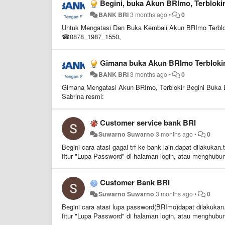
Begini, buka Akun BRImo, Terbloki
BANK BRI
3 months ago
•
0
Untuk Mengatasi Dan Buka Kembali Akun BRImo Terblokir
☎0878_1987_1550,
Gimana buka Akun BRImo Terbloki
BANK BRI
3 months ago
•
0
Gimana Mengatasi Akun BRImo, Terblokir Begini Buka
Sabrina resmi:
Customer service bank BRI
Suwarno Suwarno
3 months ago
•
0
Begini cara atasi gagal trf ke bank lain.dapat dilakuk
fitur "Lupa Password" di halaman login, atau menghubu
Customer Bank BRI
Suwarno Suwarno
3 months ago
•
0
Begini cara atasi lupa password(BRImo)dapat dilakuka
fitur "Lupa Password" di halaman login, atau menghubu