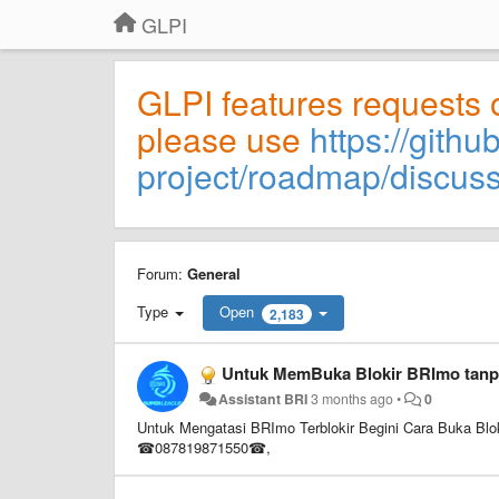
GLPI
GLPI features requests 
please use
https://githu
project/roadmap/discus
Forum:
General
Type
Open
2,183
Untuk MemBuka Blokir BRImo tanp
Assistant BRI
3 months ago
•
0
Untuk Mengatasi BRImo Terblokir Begini Cara Buka Bl
☎087819871550☎,