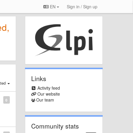
EN
Sign in / Sign up
ed,
Links
ated
Activity feed
Our website
Our team
0
Community stats