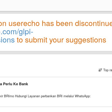
on userecho has been discontinu
b.com/glpi-
sions
to submit your suggestions
Top r
a Perlu Ke Bank
okir BRImo Hubungi Layanan perbankan BRI melalui WhatsApp: