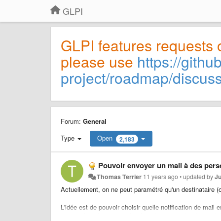
GLPI
GLPI features requests 
please use
https://githu
project/roadmap/discus
Forum:
General
Type
Open
2,183
Pouvoir envoyer un mail à des perso
Thomas Terrier
11 years ago
•
updated by
J
Actuellement, on ne peut paramétré qu'un destinataire (ou
L'idée est de pouvoir choisir quelle notification de mail
recevra les alertes pour les fins de contrat du réseau, 