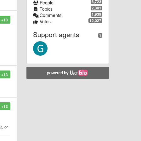
6,723
People
2,381
Topics
1,939
Comments
+13
12,027
Votes
Support agents
1
+13
+13
t, or