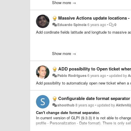
pas prévenu à chaque fois.
Show more →
Massive Actions update locations -
Eduardo Spinola
6 years ago
•
0
Add cordinate fields latitude and longitude to massive a
Show more →
ADD possibility to Open ticket whe
Pablo Rodrigues
6 years ago
•
updated by
A
Add possibility to automaticaly open new ticket when a co
Configurable date format separator
shoothub
8 years ago
•
updated by
Aktivni
Can't change date format separator.
In current version of GLPI (9.3.3) it is not able to chan
profile - Personalization - Date format). There is only se