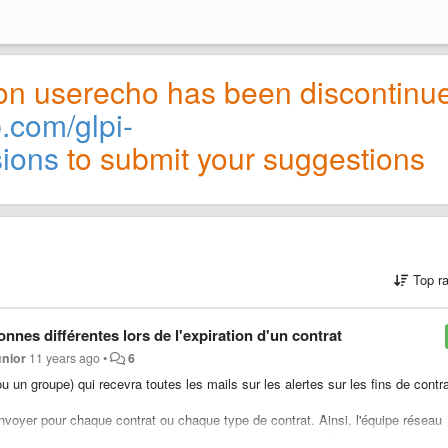
on userecho has been discontinu
b.com/glpi-
sions
to submit your suggestions
Top r
nnes différentes lors de l'expiration d'un contrat
unior
11 years ago
•
6
 un groupe) qui recevra toutes les mails sur les alertes sur les fins de contra
 envoyer pour chaque contrat ou chaque type de contrat. Ainsi, l'équipe réseau
l'équipe système recevra les mails qui le concernent.. ect. Tout le monde ne se