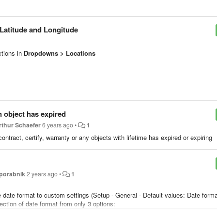
 Latitude and Longitude
ctions in
Dropdowns > Locations
n object has expired
rthur Schaefer
6 years ago
•
1
ntract, certify, warranty or any objects with lifetime has expired or expiring
Uporabnik
2 years ago
•
1
ge date format to custom settings (Setup - General - Default values: Date forma
lection of date format from only 3 options: