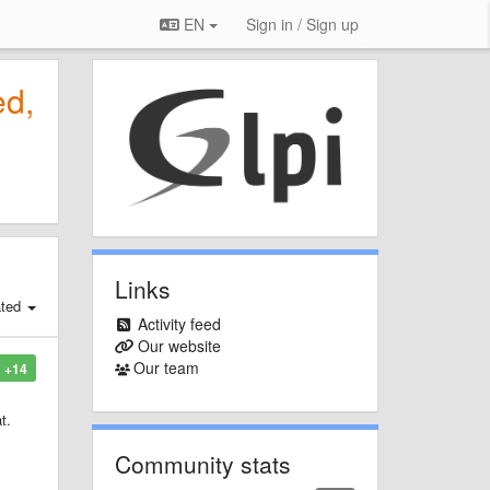
EN
Sign in / Sign up
ed,
Links
ated
Activity feed
Our website
Our team
+14
t.
Community stats
ra